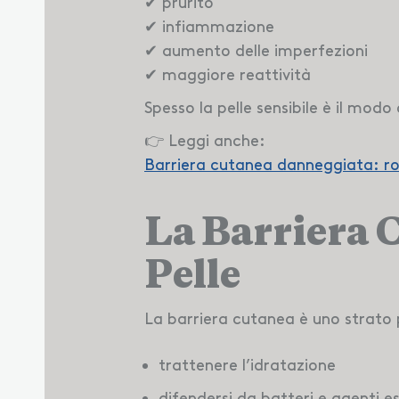
✔ prurito
✔ infiammazione
✔ aumento delle imperfezioni
✔ maggiore reattività
Spesso la pelle sensibile è il mod
👉 Leggi anche:
Barriera cutanea danneggiata: ros
La Barriera 
Pelle
La barriera cutanea è uno strato p
trattenere l’idratazione
difendersi da batteri e agenti es