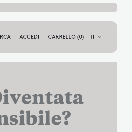
RCA
ARTICOLI
RCA
ACCEDI
CARRELLO (
0
)
IT
L
STRO
TO
Diventata
sibile?