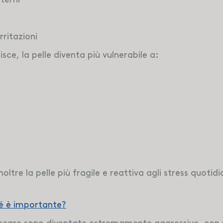
ritazioni
sce, la pelle diventa più vulnerabile a:
tre la pelle più fragile e reattiva agli stress quotidia
hé è importante?
kincare sono diventate estremamente aggressive, con 