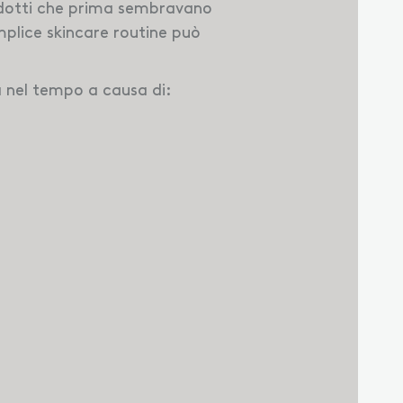
rodotti che prima sembravano
mplice skincare routine può
a nel tempo a causa di: