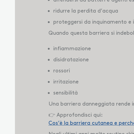
ridurre la perdita d’acqua
proteggersi da inquinamento e ir
Quando questa barriera si indeboli
infiammazione
disidratazione
rossori
irritazione
sensibilità
Una barriera danneggiata rende inol
👉 Approfondisci qui:
Cos’è la barriera cutanea e perc
Negli ultimi anni molte routine s